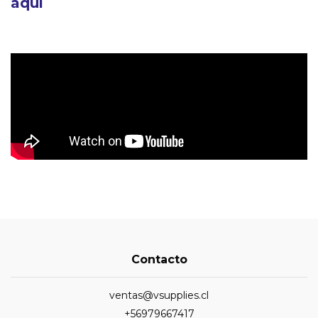
aquí
Contacto
ventas@vsupplies.cl
+56979667417